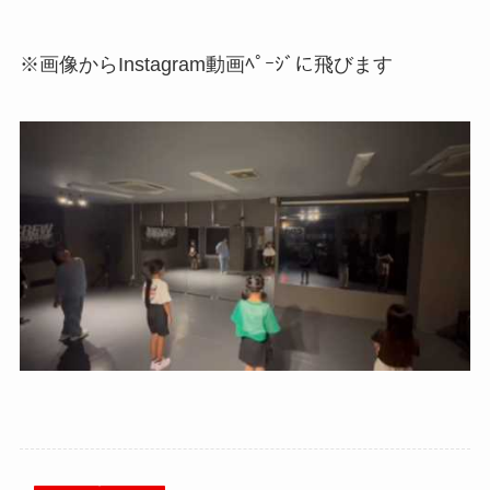
※画像からInstagram動画ﾍﾟｰｼﾞに飛びます