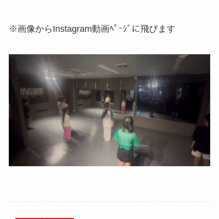
※画像からInstagram動画ﾍﾟｰｼﾞに飛びます