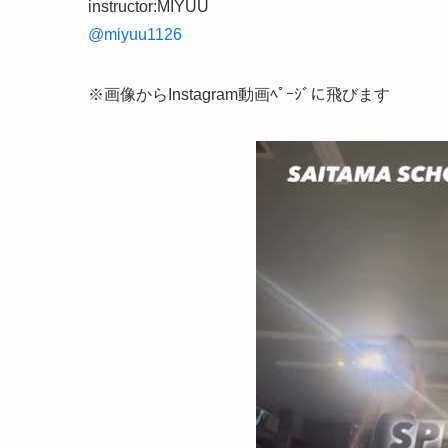
instructor:MIYUU
@miyuu1126
※画像からInstagram動画ﾍﾟｰｼﾞに飛びます